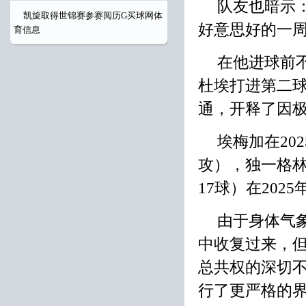
队友也暗示
凯旋取得世锦赛参赛阅历G买球网体
好意思好的一周
育信息
在他进球前
杜埃打进第二
通，开释了因
埃梅加在20
攻），独一格林
17球）在202
由于身体气
中收复过来，
总共权的深切
行了更严格的