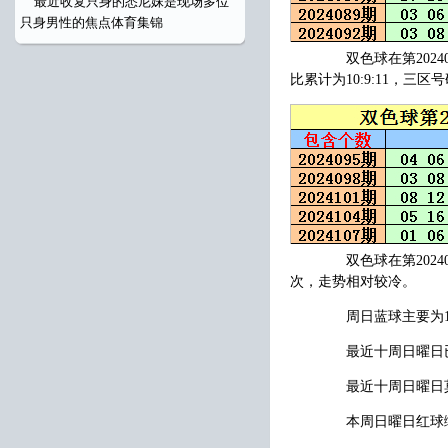
最近收复只身的悉尼妹是现场多位
只身男性的焦点体育集锦
双色球在第20240
比累计为10:9:11，三
双色球在第20240
次，走势相对较冷。
周日蓝球主要为1路
最近十周日曜日已开出的红球有：0
最近十周日曜日莫得出
本周日曜日红球缩