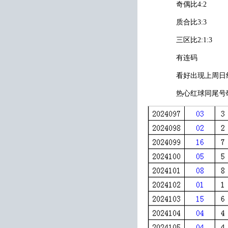
奇偶比4:2
质合比3:3
三区比2:1:3
有连码
看好出现上周日
热心红球同尾号