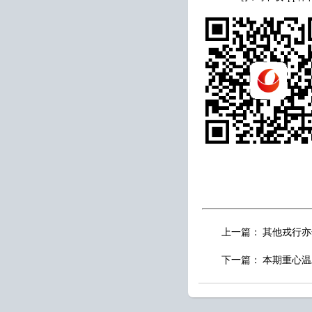
上一篇：
其他戎行亦
下一篇：
本期重心温