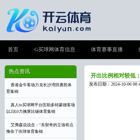
首页
G买球网体育信息
体育赛事直播
热点资讯
开出比例相对较低
发布日期：2024-10-06 0
香港金牛客场力克长沙湾田勇胜体
育集锦
真人bt买球网平台匡助多特蒙德客场
以2比0力擒莱比锡体育集锦
艾弗森说说念：“东契奇的立场有点
搀杂了街球体育集锦