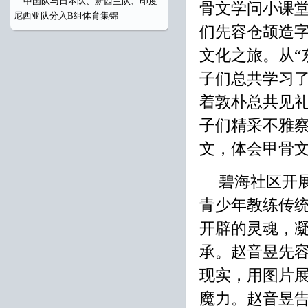
中国队与日本队、新西兰队、印度
骨文学问小课
尼西亚队分入B组体育集锦
们先容仓颉造
文化之旅。从“
子们总共学习
着敦朴总共见
子们精采不雅
文，体会甲骨
碧海社区开
青少年教练传
开辟的灵魂，
承。赵音昱先
现实，用图片
魔力。赵音昱