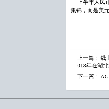
上半年人民
集锦，而是美
上一篇：
线
018年在湖
下一篇：
A