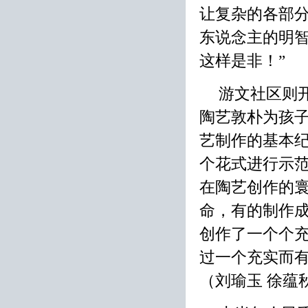
让复杂的各部
东说念主的明智
这样是非！”
游文社区则开
陶艺敦朴为孩
艺制作的基本
个花式进行示
在陶艺创作的
命，有的制作
创作了一个个
过一个充实而
（刘瑜玉 徐蕴