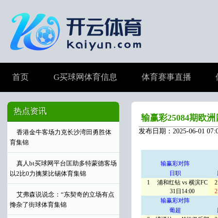
首页
G买球网体育信息
体育赛事直播
热点资讯
输赢彩25084期欧洲
发布日期：2025-06-01 0
香港金牛客场力克长沙湾田勇胜体
育集锦
真人bt买球网平台匡助多特蒙德客场
输赢彩对阵
日职
以2比0力擒莱比锡体育集锦
1
浦和红钻 vs 横滨FC
2
31日14:00
2
艾弗森说说念：“东契奇的立场有点
输赢彩对阵
搀杂了街球体育集锦
葡超