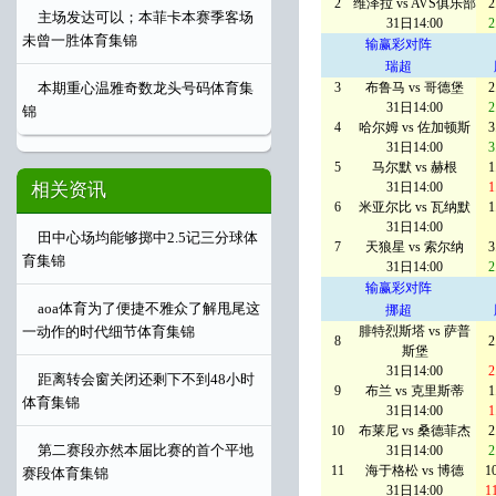
2
维泽拉 vs AVS俱乐部
2
主场发达可以；本菲卡本赛季客场
31日14:00
2
未曾一胜体育集锦
输赢彩对阵
瑞超
3
布鲁马 vs 哥德堡
2
本期重心温雅奇数龙头号码体育集
31日14:00
2
锦
4
哈尔姆 vs 佐加顿斯
3
31日14:00
3
5
马尔默 vs 赫根
1
31日14:00
1
相关资讯
6
米亚尔比 vs 瓦纳默
1
31日14:00
田中心场均能够掷中2.5记三分球体
7
天狼星 vs 索尔纳
3
育集锦
31日14:00
2
输赢彩对阵
aoa体育为了便捷不雅众了解甩尾这
挪超
腓特烈斯塔 vs 萨普
一动作的时代细节体育集锦
8
2
斯堡
31日14:00
2
距离转会窗关闭还剩下不到48小时
9
布兰 vs 克里斯蒂
1
体育集锦
31日14:00
1
10
布莱尼 vs 桑德菲杰
2
第二赛段亦然本届比赛的首个平地
31日14:00
2
11
海于格松 vs 博德
1
赛段体育集锦
31日14:00
1