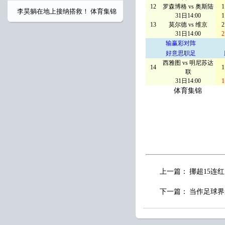
12
罗森博格 vs 奥斯陆
1
李昊躺在地上接纳搭救！ 体育集锦
31日14:00
1
13
莫尔德 vs 维京
2
31日14:00
2
输赢彩对阵
好意思职足
西雅图 vs 明尼苏达
14
1
联
31日14:00
1
体育集锦
上一篇：
挪超15连
下一篇：
当作足球界