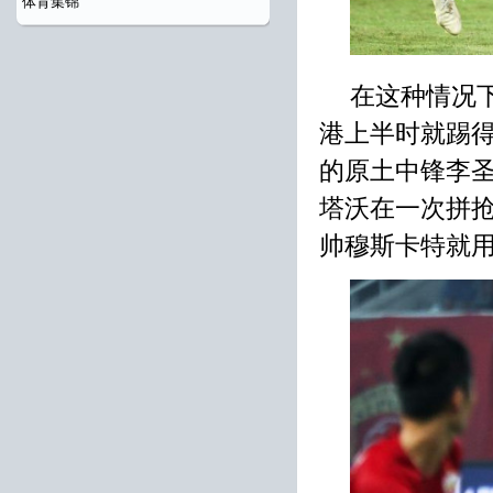
体育集锦
在这种情况
港上半时就踢得
的原土中锋李
塔沃在一次拼
帅穆斯卡特就