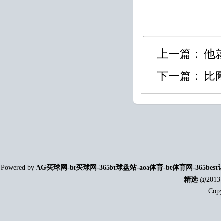
上一篇：
他
下一篇：
比
Powered by
AG买球网-bt买球网-365bt球盘站-aoa体育-bt体育网-365
精选
@2013
Cop