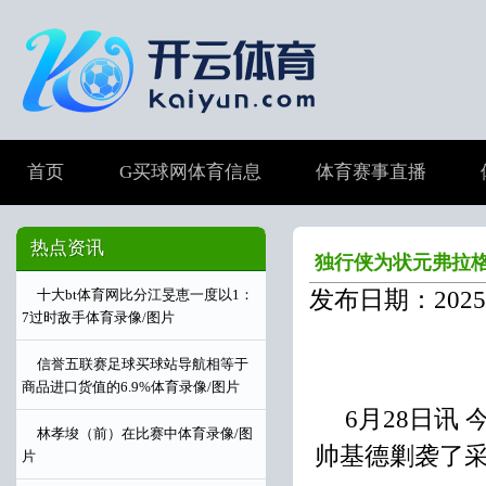
首页
G买球网体育信息
体育赛事直播
热点资讯
独行侠为状元弗拉格
发布日期：2025-
十大bt体育网比分江旻恵一度以1：
7过时敌手体育录像/图片
信誉五联赛足球买球站导航相等于
商品进口货值的6.9%体育录像/图片
6月28日讯
林孝埈（前）在比赛中体育录像/图
帅基德剿袭了
片