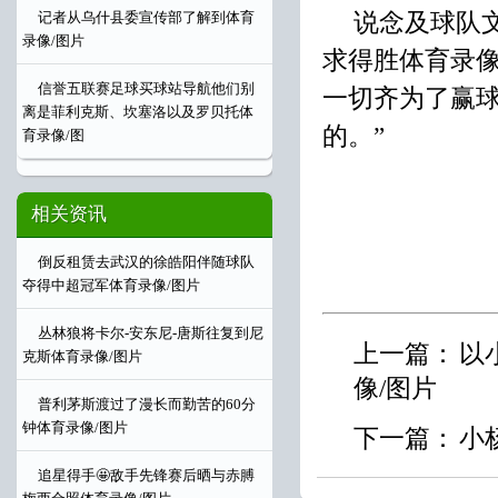
说念及球队
记者从乌什县委宣传部了解到体育
录像/图片
求得胜体育录像
信誉五联赛足球买球站导航他们别
一切齐为了赢
离是菲利克斯、坎塞洛以及罗贝托体
的。”
育录像/图
相关资讯
倒反租赁去武汉的徐皓阳伴随球队
夺得中超冠军体育录像/图片
丛林狼将卡尔-安东尼-唐斯往复到尼
上一篇：
以
克斯体育录像/图片
像/图片
普利茅斯渡过了漫长而勤苦的60分
钟体育录像/图片
下一篇：
小
追星得手🤩敌手先锋赛后晒与赤膊