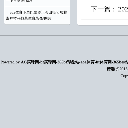
一体育录像/图片
下一篇：
20
aoa体育下单巴黎奥运会田径大项将
崇拜拉开战幕体育录像/图片
Powered by
AG买球网-bt买球网-365bt球盘站-aoa体育-bt体育网-365
精选
@2013
Cop