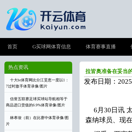
首页
G买球网体育信息
体育赛事直播
热点资讯
拉皆奥准备在妥当的
发布日期：2025-
十大bt体育网比分江旻恵一度以1：
7过时敌手体育录像/图片
信誉五联赛足球买球站导航相等于
商品进口货值的6.9%体育录像/图片
6月30日讯
林孝埈（前）在比赛中体育录像/图
森纳球员、现
片