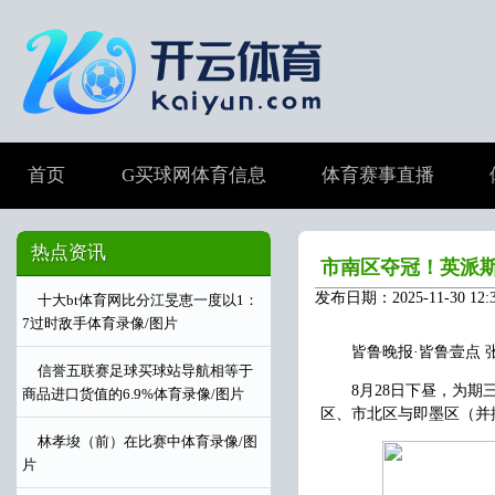
首页
G买球网体育信息
体育赛事直播
热点资讯
市南区夺冠！英派
发布日期：2025-11-30 1
十大bt体育网比分江旻恵一度以1：
7过时敌手体育录像/图片
皆鲁晚报·皆鲁壹点 
信誉五联赛足球买球站导航相等于
8月28日下昼，为
商品进口货值的6.9%体育录像/图片
区、市北区与即墨区（并
林孝埈（前）在比赛中体育录像/图
片