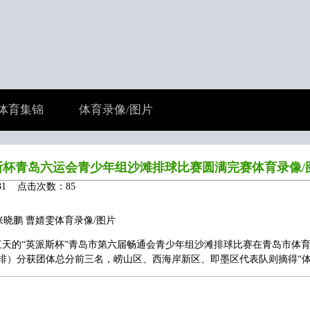
体育集锦
体育录像/图片
斯杯青岛六运会青少年组沙滩排球比赛圆满完赛体育录像/
2:31 点击次数：85
张晓鹏 曹婧雯体育录像/图片
期三天的“英派斯杯”青岛市第六届畅通会青少年组沙滩排球比赛在青岛市
排）分获团体总分前三名，崂山区、西海岸新区、即墨区代表队则摘得“体