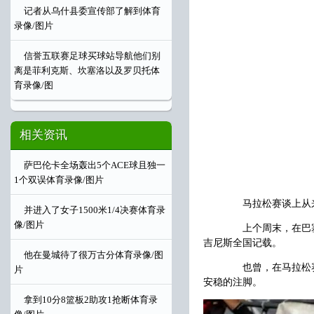
记者从乌什县委宣传部了解到体育
录像/图片
信誉五联赛足球买球站导航他们别
离是菲利克斯、坎塞洛以及罗贝托体
育录像/图
相关资讯
萨巴伦卡全场轰出5个ACE球且独一
1个双误体育录像/图片
马拉松赛谈上从来
并进入了女子1500米1/4决赛体育录
像/图片
上个周末，在巴塞罗
吉尼斯全国记载。
他在曼城待了很万古分体育录像/图
也曾，在马拉松赛谈
片
安稳的注脚。
拿到10分8篮板2助攻1抢断体育录