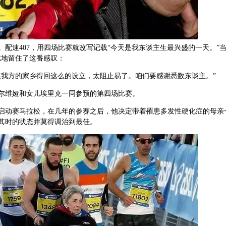
速407，用四场比赛就改写记载“今天是我东谈主生最兴盛的一天。”当
亢地留住了这番感叹：
方的家乡得回这么的设立，太阻止易了。咱们要感谢悉数东谈主。”
维娅和女儿埃里克一同参预的第四场比赛。
启动赛马拉松，在几年的参赛之后，他决定带着罹患多发性硬化症的母亲
其时的状态并莫得调治到最佳。