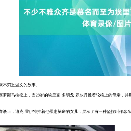
不穷乏温文的故事。
那马拉松上，当28岁的埃里克·多明戈·罗尔丹推着轮椅上的母亲，并用
上，迪克·霍伊特推着他罹患脑瘫的女儿，展示了有一种坚捏叫作念亲