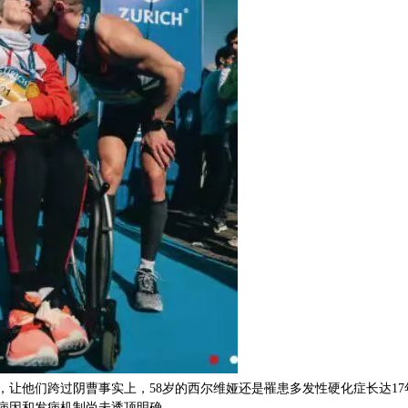
他们跨过阴曹事实上，58岁的西尔维娅还是罹患多发性硬化症长达17
病因和发病机制尚未透顶明确。