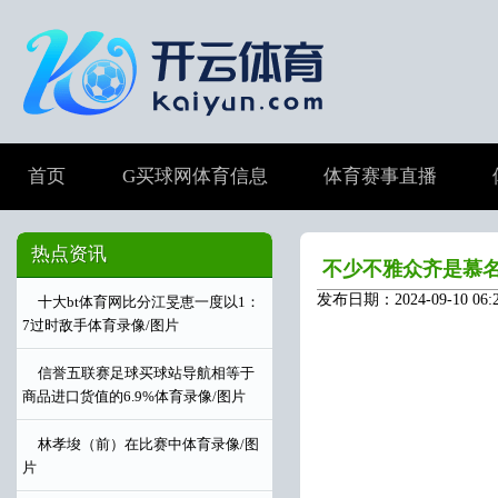
首页
G买球网体育信息
体育赛事直播
热点资讯
不少不雅众齐是慕名
发布日期：2024-09-10 0
十大bt体育网比分江旻恵一度以1：
7过时敌手体育录像/图片
信誉五联赛足球买球站导航相等于
商品进口货值的6.9%体育录像/图片
林孝埈（前）在比赛中体育录像/图
片