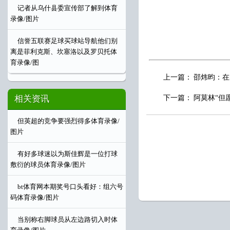
记者从乌什县委宣传部了解到体育
录像/图片
信誉五联赛足球买球站导航他们别
离是菲利克斯、坎塞洛以及罗贝托体
育录像/图
上一篇：
邵炜昀：在
下一篇：
阿莫林“但
相关资讯
但英超的竞争要强烈得多体育录像/
图片
有好多球迷以为斯佳辉是一位打球
敷衍的球员体育录像/图片
bt体育网本期奖号口头看好：组六号
码体育录像/图片
当别称右脚球员从左边路切入时体