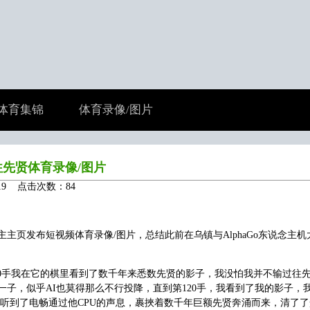
体育集锦
体育录像/图片
先贤体育录像/图片
8:19 点击次数：84
页发布短视频体育录像/图片，总结此前在乌镇与AlphaGo东说念主
手我在它的棋里看到了数千年来悉数先贤的影子，我没怕我并不输过往先
一子，似乎AI也莫得那么不行投降，直到第120手，我看到了我的影子
我听到了电畅通过他CPU的声息，裹挾着数千年巨额先贤奔涌而来，清了了