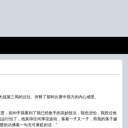
机大战第三局的过往。评释了那时比赛中我方的内心感受。
贤，前80手我看到了我已经敌手的高妙技法，我也没怕，我胜过他
，我运行怕了，他莫得任何厚谊波动，落着一子又一子，而我的落子越
楚的访佛着一句无可褒贬的话…”