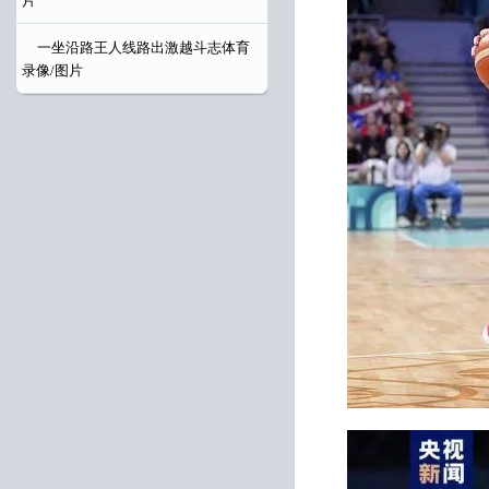
片
一坐沿路王人线路出激越斗志体育
录像/图片