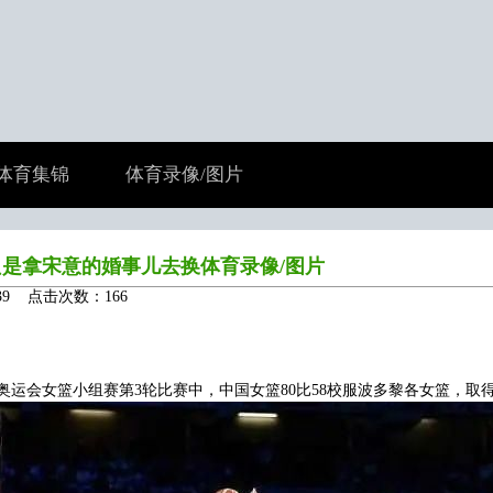
体育集锦
体育录像/图片
只是拿宋意的婚事儿去换体育录像/图片
4:39 点击次数：166
奥运会女篮小组赛第3轮比赛中，中国女篮80比58校服波多黎各女篮，取