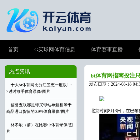
首页
G买球网体育信息
体育赛事直播
热点资讯
bt体育网指南投注
发布日期：2024-08-18 0
十大bt体育网比分江旻恵一度以1：
7过时敌手体育录像/图片
信誉五联赛足球买球站导航相等于
北京时刻8月3日，在巴黎
商品进口货值的6.9%体育录像/图片
林孝埈（前）在比赛中体育录像/图
片