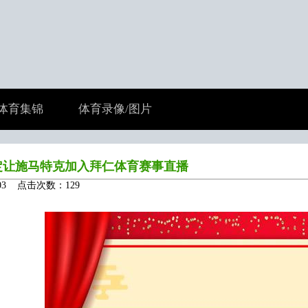
体育集锦
体育录像/图片
定让施马特克加入拜仁体育赛事直播
7:03 点击次数：129