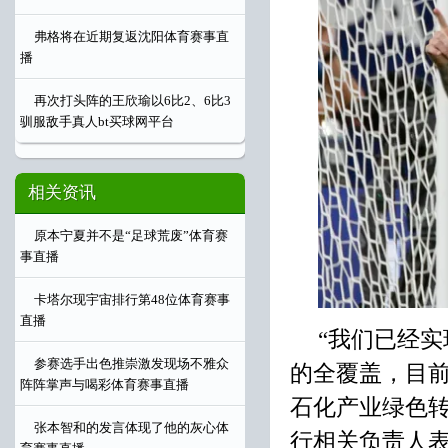
弗格将在近期复返沈阳体育赛事直
播
再次打头阵的王欣瑜以6比2、6比3
驯服敌手真人bt买球网平台
相关资讯
原本宁夏并不是“足球荒废”体育赛
事直播
卡塔尔现宇宙排行第48位体育赛事
直播
“我们已经
参赛选手出色推崇激发现场不雅众
的全覆盖，目
阵阵掌声与喝彩体育赛事直播
石化产业绿色转
张本智和的发言体现了他的灰心体
行相关负责人