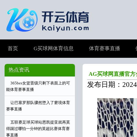
首页
G买球网体育信息
体育赛事直播
热点资讯
AG买球网直播官
发布日期：2024-
365bes女篮晋级只剩下表面上的可
能体育赛事直播
让巴塞罗那队骤然堕入了窘境体育
赛事直播
五联赛足球买球站恩凯提亚就再莫
得踢过哪怕一分钟的英超比赛体育赛
事直播